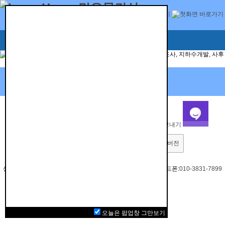
처음으로
문자전송
전화걸기
PC버전
010-3831-7899
상호 지하수관정개발공사 사업자등록번호:807-05-03039 | 핸드폰:
010-3831-7899
©2026 맑은물건설. All Rights Reserved.
오늘은 팝업창 그만보기