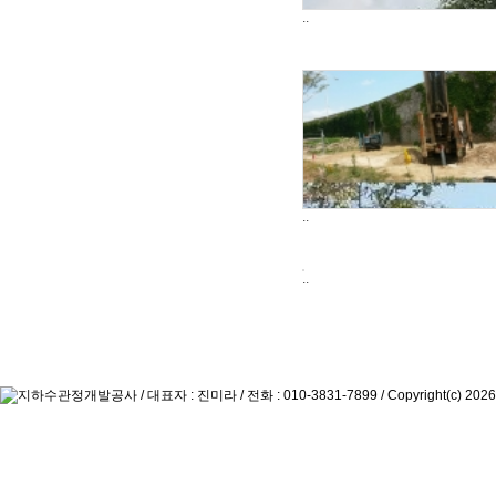
..
..
..