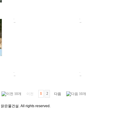
..
..
..
..
1
2
이전
다음